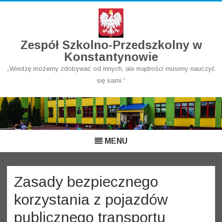
Zespół Szkolno-Przedszkolny w
Konstantynowie
„Wiedzę możemy zdobywać od innych, ale mądrości musimy nauczyć
się sami.”
Skip
to
content
MENU
Zasady bezpiecznego
korzystania z pojazdów
publicznego transportu