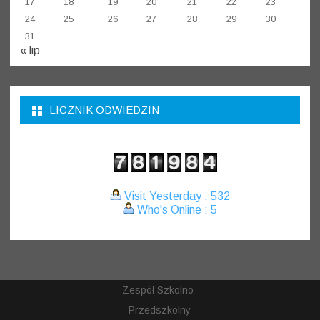
17
18
19
20
21
22
23
24
25
26
27
28
29
30
31
« lip
LICZNIK ODWIEDZIN
Visit Yesterday : 532
Who's Online : 5
Zespół Szkolno-
Przedszkolny