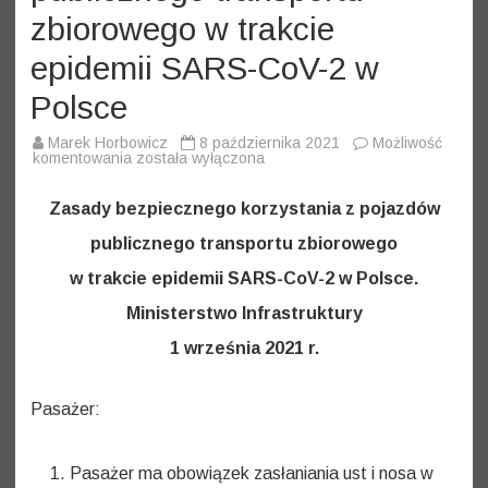
zbiorowego w trakcie
epidemii SARS-CoV-2 w
Polsce
Marek Horbowicz
8 października 2021
Możliwość
Zasady
komentowania
została wyłączona
bezpiecznego
korzystania
z
Zasady bezpiecznego korzystania z pojazdów
pojazdów
publicznego
publicznego transportu zbiorowego
transportu
zbiorowego
w trakcie epidemii SARS-CoV-2 w Polsce.
w
trakcie
epidemii
Ministerstwo Infrastruktury
SARS-
CoV-
1 września 2021 r.
2
w
Polsce
Pasażer:
Pasażer ma obowiązek zasłaniania ust i nosa w