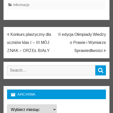
Informacje
Nawigacja
Konkurs plastyczny dla
II edycja Olimpiady Wiedzy
wpisu
uczniów klas I – III MÓJ
o Prawie i Wymiarze
ZNAK – ORZEŁ BIAŁY
Sprawiedliwości
Search
Sear
for:
ARCHIWA
Archiwa