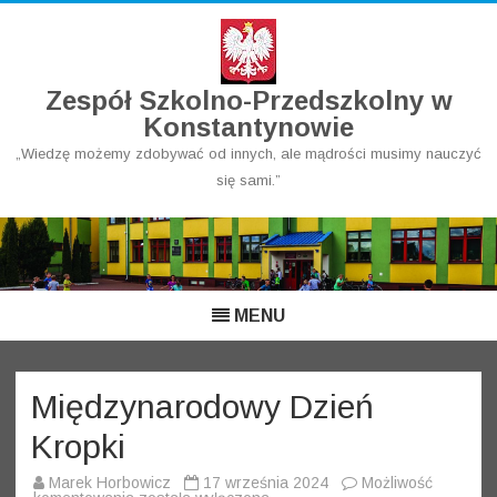
Zespół Szkolno-Przedszkolny w
Konstantynowie
„Wiedzę możemy zdobywać od innych, ale mądrości musimy nauczyć
się sami.”
Skip
to
content
MENU
Międzynarodowy Dzień
Kropki
Marek Horbowicz
17 września 2024
Możliwość
Międzynarodowy