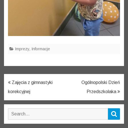
Imprezy
,
Informacje
Nawigacja
Zajęcia z gimnastyki
Ogólnopolski Dzień
wpisu
korekcyjnej
Przedszkolaka
Search
Sear
for: