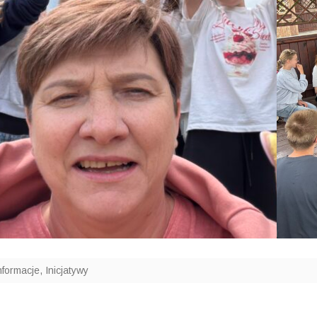
nformacje
,
Inicjatywy