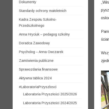
Dokumenty
„Wir
pysz
Standardy ochrony małoletnich
osło
Kadra Zespołu Szkolno-
Przedszkolnego
Pami
Anna Hryciuk – pedagog szkolny
ścian
Doradca Zawodowy
Psycholog – Anna Owczarek
Wszy
Zamówienia publiczne
zjed
Sprawozdania finansowe
Aktywna tablica 2024
#LaboratoriaPrzyszlosci
Laboratoria Przyszłości 2025/2026
Laboratoria Przyszłości 2024/2025