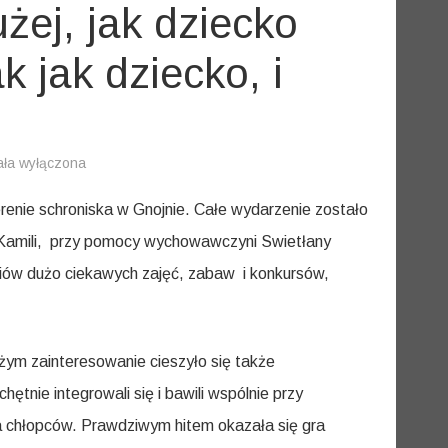
żej, jak dziecko
k jak dziecko, i
ała wyłączona
ckiem
użej,
renie schroniska w Gnojnie. Całe wydarzenie zostało
cko
 Kamili, przy pomocy wychowawczyni Swietłany
zniów dużo ciekawych zajęć, zabaw i konkursów,
,
aj
ko,
użym zainteresowanie cieszyło się także
e
cka
ie integrowali się i bawili wspólnie przy
a chłopców. Prawdziwym hitem okazała się gra