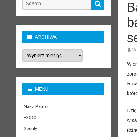
Search
Search
B
for:
b
s
ARCHIWA
Ma
Archiwa
W d
zorg
Rowc
MENU
któr
Nasz Patron
Dzię
RODO
włas
Statuty
różn