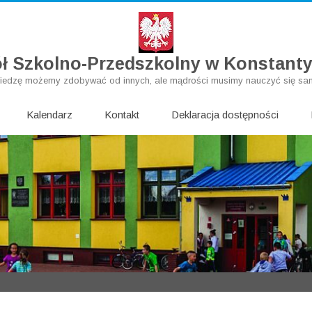
ł Szkolno-Przedszkolny w Konstant
iedzę możemy zdobywać od innych, ale mądrości musimy nauczyć się sam
Skip
Kalendarz
Kontakt
to
Deklaracja dostępności
content