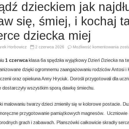
ądź dzieckiem jak najdłu
aw się, śmiej, i kochaj ta
erce dziecka miej
Bądź
rek Horbowicz
2 czerwca 2026
Możliwość komentowania
zost
dzie
jak
najdł
niu
1 czerwca
klasa 6a spędziła wyjątkowy
Dzień Dziecka
na te
jak
dzie
anizowane dzięki ogromnemu zaangażowaniu rodziców Antosi i
baw
się,
zenii oraz opiekuna Anny Hryciuk. Dorośli przygotowali dla uc
śmiej
i
koch
e dostarczyły wszystkim sporą dawkę śmiechu.
tak
jak
dziec
i
ki malowaniu twarzy dzieci zmieniły się w kolorowe postacie. D
serc
dzie
noręczne przygotowanie pamiątkowych magnesów. Uczniowie chętn
miej
orodnych grach i zabawach. Planszówki całkowicie skradły serc