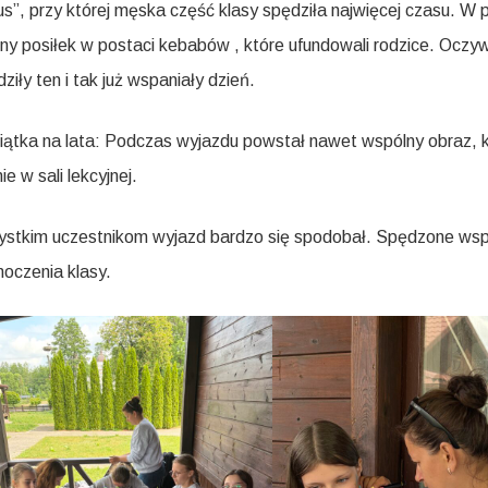
us”, przy której męska część klasy spędziła najwięcej czasu. W
ny posiłek w postaci kebabów , które ufundowali rodzice. Oczywi
dziły ten i tak już wspaniały dzień.
ątka na lata: Podczas wyjazdu powstał nawet wspólny obraz, 
ie w sali lekcyjnej.
stkim uczestnikom wyjazd bardzo się spodobał. Spędzone wspóln
noczenia klasy.